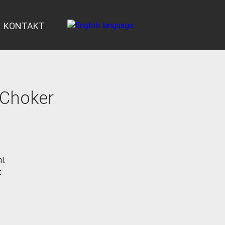
KONTAKT
 Choker
l.
t